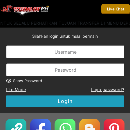
Live Chat
UNTUK SELALU PERHATIKAN TUJUAN TRANSFER DI MENU DEPO
Silahkan login untuk mulai bermain
Show Password
Lite Mode
Lupa password?
Login